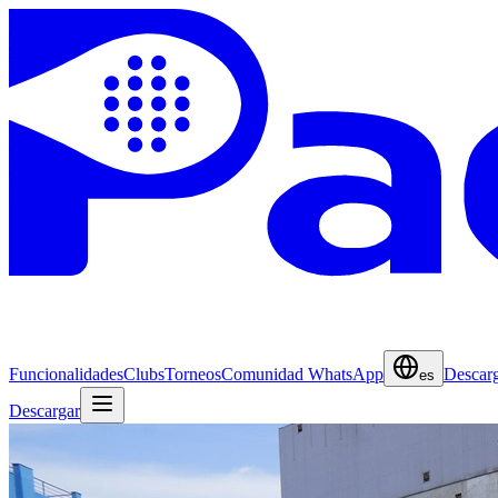
Funcionalidades
Clubs
Torneos
Comunidad WhatsApp
Descar
es
Descargar