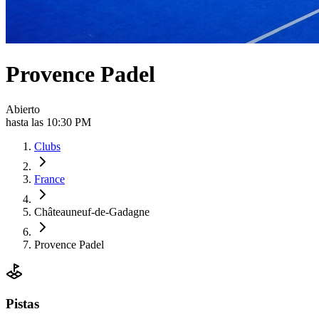
Provence Padel
Abierto
hasta las 10:30 PM
Clubs
France
Châteauneuf-de-Gadagne
Provence Padel
Pistas