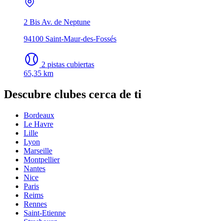
2 Bis Av. de Neptune
94100 Saint-Maur-des-Fossés
2 pistas cubiertas
65,35 km
Descubre clubes cerca de ti
Bordeaux
Le Havre
Lille
Lyon
Marseille
Montpellier
Nantes
Nice
Paris
Reims
Rennes
Saint-Etienne