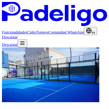
Funcionalidades
Clubs
Torneos
Comunidad WhatsApp
es
Descargar
Descargar