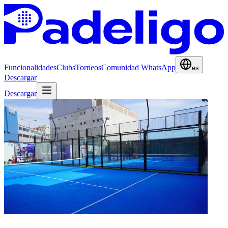
Funcionalidades
Clubs
Torneos
Comunidad WhatsApp
es
Descargar
Descargar