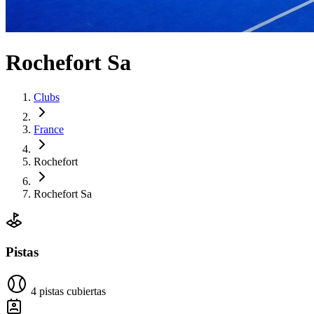
Rochefort Sa
Clubs
France
Rochefort
Rochefort Sa
Pistas
4 pistas cubiertas