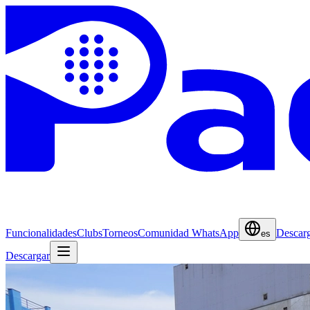
Funcionalidades
Clubs
Torneos
Comunidad WhatsApp
Descar
es
Descargar