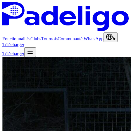
Fonctionnalités
Clubs
Tournois
Communauté WhatsApp
fr
Télécharger
Télécharger