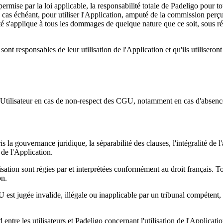
rmise par la loi applicable, la responsabilité totale de Padeligo pour to
e cas échéant, pour utiliser l'Application, amputé de la commission perçu
té s'applique à tous les dommages de quelque nature que ce soit, sous ré
 sont responsables de leur utilisation de l'Application et qu'ils utilise
'un Utilisateur en cas de non-respect des CGU, notamment en cas d'abse
 la gouvernance juridique, la séparabilité des clauses, l'intégralité de l
é de l'Application.
tion sont régies par et interprétées conformément au droit français. Tout
on.
t jugée invalide, illégale ou inapplicable par un tribunal compétent, ce
entre les utilisateurs et Padeligo concernant l'utilisation de l'Applicati