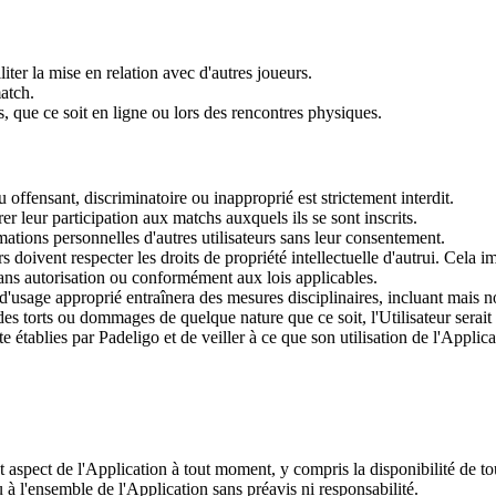
iter la mise en relation avec d'autres joueurs.
atch.
, que ce soit en ligne ou lors des rencontres physiques.
offensant, discriminatoire ou inapproprié est strictement interdit.
er leur participation aux matchs auxquels ils se sont inscrits.
rmations personnelles d'autres utilisateurs sans leur consentement.
rs doivent respecter les droits de propriété intellectuelle d'autrui. Cela 
e sans autorisation ou conformément aux lois applicables.
d'usage approprié entraînera des mesures disciplinaires, incluant mais 
t des torts ou dommages de quelque nature que ce soit, l'Utilisateur serai
tablies par Padeligo et de veiller à ce que son utilisation de l'Applicati
ut aspect de l'Application à tout moment, y compris la disponibilité de
ou à l'ensemble de l'Application sans préavis ni responsabilité.