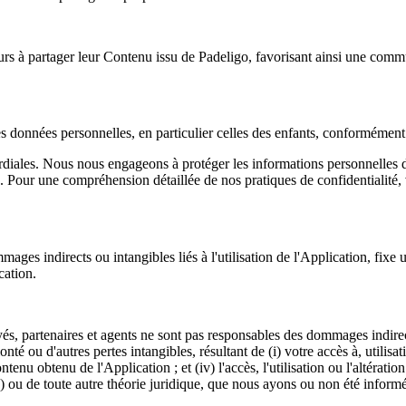
rs à partager leur Contenu issu de Padeligo, favorisant ainsi une commu
des données personnelles, en particulier celles des enfants, conforméme
mordiales. Nous nous engageons à protéger les informations personnelles
ur une compréhension détaillée de nos pratiques de confidentialité, ve
mages indirects ou intangibles liés à l'utilisation de l'Application, fixe 
cation.
és, partenaires et agents ne sont pas responsables des dommages indirect
té ou d'autres pertes intangibles, résultant de (i) votre accès à, utilisati
ntenu obtenu de l'Application ; et (iv) l'accès, l'utilisation ou l'altérat
ce) ou de toute autre théorie juridique, que nous ayons ou non été infor