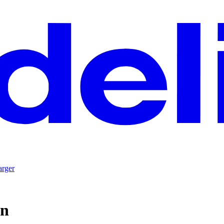
arger
on