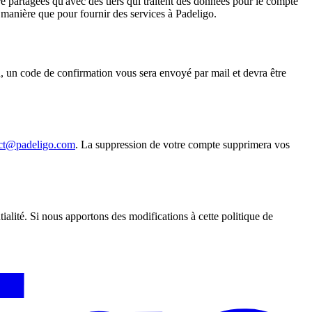
e partagées qu'avec des tiers qui traitent des données pour le compte
re manière que pour fournir des services à Padeligo.
on, un code de confirmation vous sera envoyé par mail et devra être
ct@padeligo.com
. La suppression de votre compte supprimera vos
ialité. Si nous apportons des modifications à cette politique de