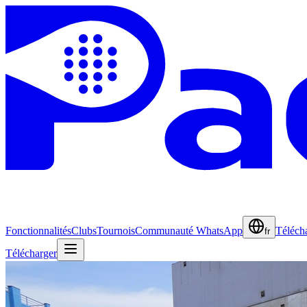
Fonctionnalités
Clubs
Tournois
Communauté WhatsApp
Téléch
fr
Télécharger