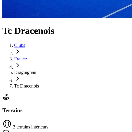
Tc Dracenois
Clubs
France
Draguignan
Tc Dracenois
Terrains
3 terrains intérieurs