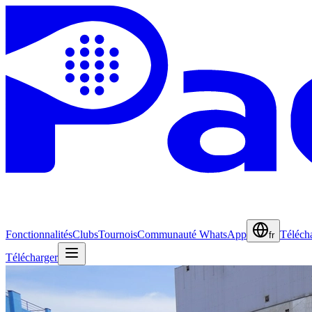
Fonctionnalités
Clubs
Tournois
Communauté WhatsApp
Téléch
fr
Télécharger