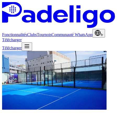
Fonctionnalités
Clubs
Tournois
Communauté WhatsApp
fr
Télécharger
Télécharger