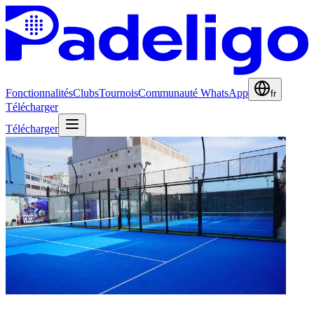
Fonctionnalités
Clubs
Tournois
Communauté WhatsApp
fr
Télécharger
Télécharger