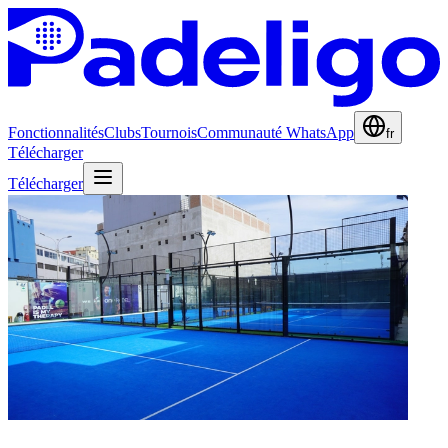
Fonctionnalités
Clubs
Tournois
Communauté WhatsApp
fr
Télécharger
Télécharger