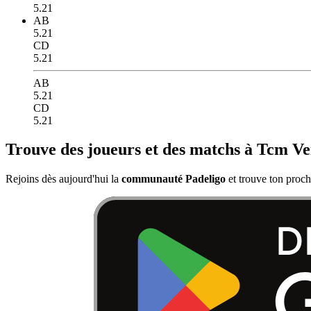
5.21
AB
5.21
CD
5.21
AB
5.21
CD
5.21
Trouve des joueurs et des matchs à Tcm Ve
Rejoins dès aujourd'hui la
communauté Padeligo
et trouve ton proc