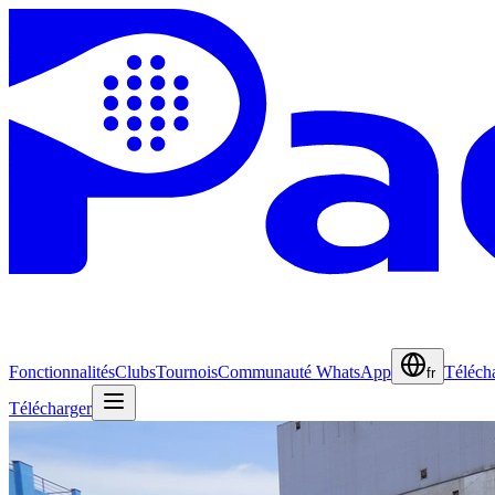
Fonctionnalités
Clubs
Tournois
Communauté WhatsApp
Téléch
fr
Télécharger