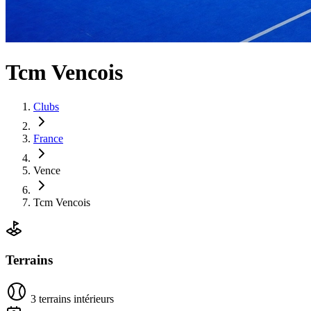
Tcm Vencois
Clubs
France
Vence
Tcm Vencois
Terrains
3 terrains intérieurs