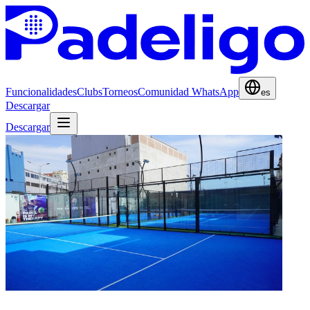
Funcionalidades
Clubs
Torneos
Comunidad WhatsApp
es
Descargar
Descargar