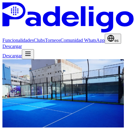
Funcionalidades
Clubs
Torneos
Comunidad WhatsApp
es
Descargar
Descargar