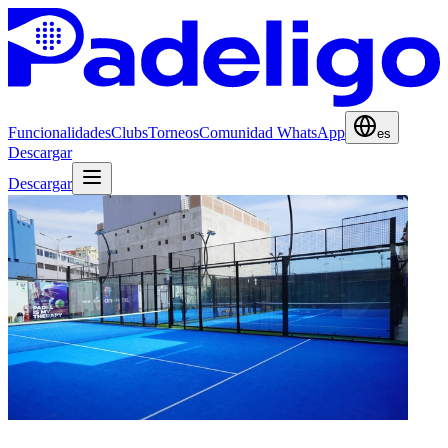
Funcionalidades
Clubs
Torneos
Comunidad WhatsApp
es
Descargar
Descargar