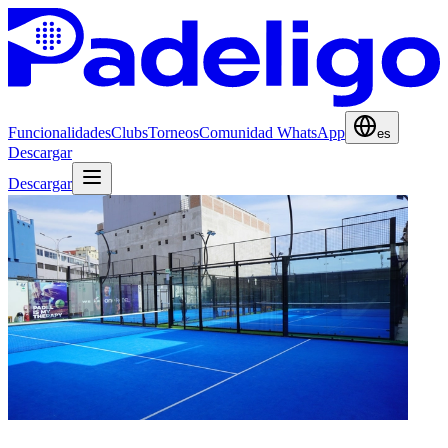
Funcionalidades
Clubs
Torneos
Comunidad WhatsApp
es
Descargar
Descargar