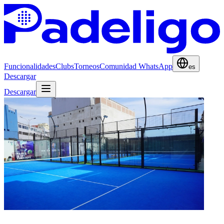
Funcionalidades
Clubs
Torneos
Comunidad WhatsApp
es
Descargar
Descargar