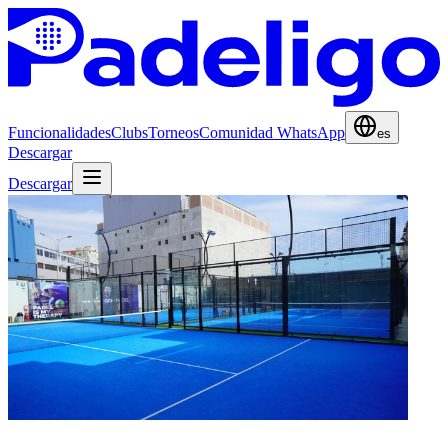
Funcionalidades
Clubs
Torneos
Comunidad WhatsApp
es
Descargar
Descargar