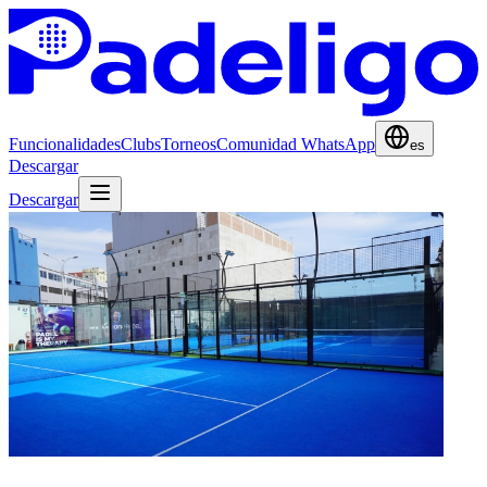
Funcionalidades
Clubs
Torneos
Comunidad WhatsApp
es
Descargar
Descargar