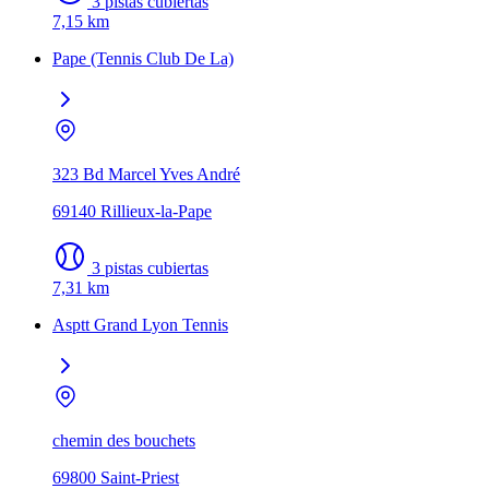
3 pistas cubiertas
7,15 km
Pape (Tennis Club De La)
323 Bd Marcel Yves André
69140 Rillieux-la-Pape
3 pistas cubiertas
7,31 km
Asptt Grand Lyon Tennis
chemin des bouchets
69800 Saint-Priest